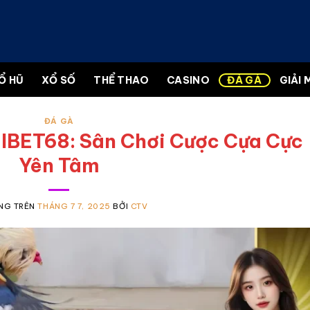
Ổ HŨ
XỔ SỐ
THỂ THAO
CASINO
ĐÁ GÀ
GIẢI 
ĐÁ GÀ
 IBET68: Sân Chơi Cược Cựa Cực
Yên Tâm
NG TRÊN
THÁNG 7 7, 2025
BỞI
CTV