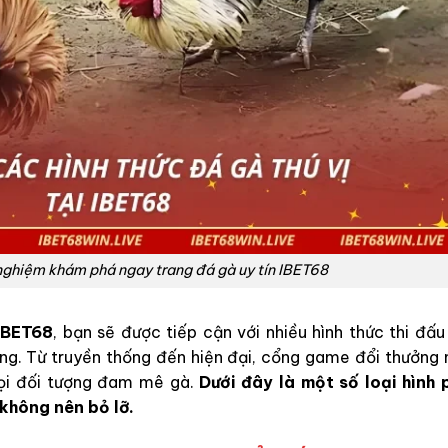
i nghiệm khám phá ngay trang đá gà uy tín IBET68
IBET68
, bạn sẽ được tiếp cận với nhiều hình thức thi đấu
êng. Từ truyền thống đến hiện đại, cổng game đổi thưởng 
ọi đối tượng đam mê gà.
Dưới đây là một số loại hình 
 không nên bỏ lỡ.