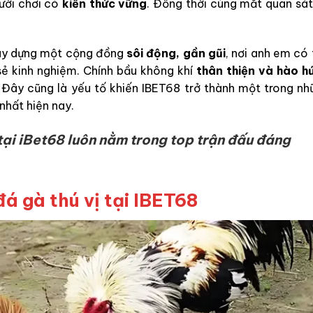
ười chơi có
kiến thức vững
. Đồng thời cùng mắt quan sát
 xây dựng một cộng đồng
sôi động, gần gũi
, nơi anh em có
 sẻ kinh nghiệm. Chính bầu không khí
thân thiện và hào h
. Đây cũng là yếu tố khiến IBET68 trở thành một trong nh
hất hiện nay.
tại iBet68 luôn nằm trong top trận đấu đáng
đá gà thú vị tại IBET68